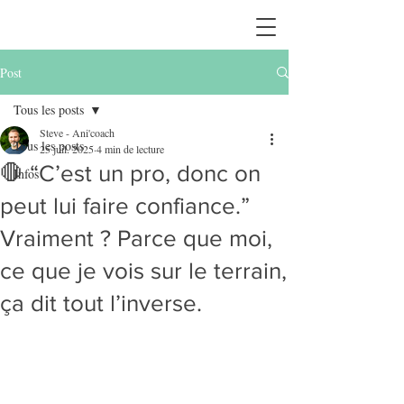
Post
Tous les posts
Steve - Ani'coach
Tous les posts
25 juil. 2025
4 min de lecture
🛑 “C’est un pro, donc on
Infos
peut lui faire confiance.”
Vraiment ? Parce que moi,
ce que je vois sur le terrain,
ça dit tout l’inverse.