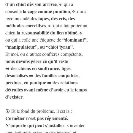
d’un chiot dès son arrivée
,🔹 qui a 
la cage comme punition
conseillé 
,🔹 qui a 
des tapes, des cris, des 
recommandé 
méthodes coercitives
,🔹 qui a fait porter au 
la responsabilité du lien abîmé
chien 
,🔹 
“dominant”, 
ou qui a collé une étiquette de 
“manipulateur”, ou “chiot tyran”
.
Et moi, ou d’autres confrères compétents, 
nous devons gérer ce qu’il reste
 :
chiens en souffrance, figés, 
➡️ des 
désocialisés
familles coupables, 
.➡️ des 
perdues, en panique
relations 
.➡️ des 
détruites avant même d’avoir eu le temps 
d’exister
.
🎯 Et le fond du problème, il est là :
Ce métier n’est pas réglementé.
N’importe qui peut s’installer
, s’inventer 
une légitimité, créer un site internet, et 