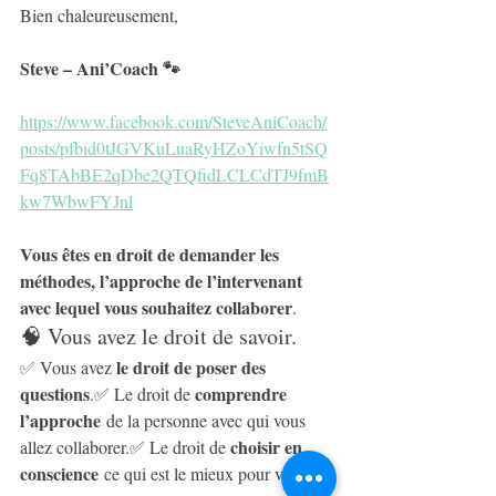
Bien chaleureusement,
Steve – Ani’Coach 🐾
https://www.facebook.com/SteveAniCoach/
posts/pfbid0tJGVKuLuaRyHZoYiwfn5tSQ
Fq8TAbBE2qDbe2QTQfidLCLCdTJ9fmB
kw7WbwFYJnl
Vous êtes en droit de demander les 
méthodes, l’approche de l’intervenant 
avec lequel vous souhaitez collaborer
. 
🧠 Vous avez le droit de savoir.
le droit de poser des 
✅ Vous avez 
questions
comprendre 
.✅ Le droit de 
l’approche
 de la personne avec qui vous 
choisir en 
allez collaborer.✅ Le droit de 
conscience
 ce qui est le mieux pour votre 